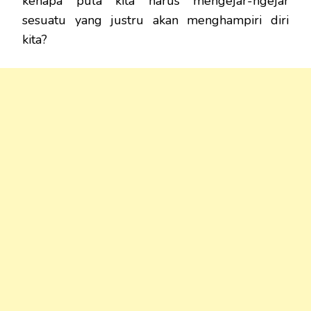
kenapa pula kita harus mengejar-ngejar
sesuatu yang justru akan menghampiri diri
kita?