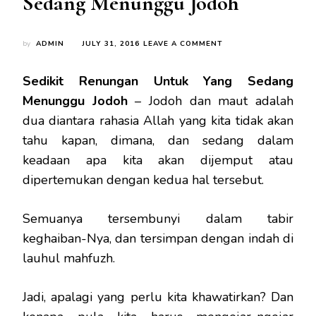
Sedang Menunggu Jodoh
ON
by
ADMIN
JULY 31, 2016
LEAVE A COMMENT
SEDIKIT
RENUNGAN
Sedikit Renungan Untuk Yang Sedang
UNTUK
YANG
Menunggu Jodoh
– Jodoh dan maut adalah
SEDANG
dua diantara rahasia Allah yang kita tidak akan
MENUNGGU
JODOH
tahu kapan, dimana, dan sedang dalam
keadaan apa kita akan dijemput atau
dipertemukan dengan kedua hal tersebut.
Semuanya tersembunyi dalam tabir
keghaiban-Nya, dan tersimpan dengan indah di
lauhul mahfuzh.
Jadi, apalagi yang perlu kita khawatirkan? Dan