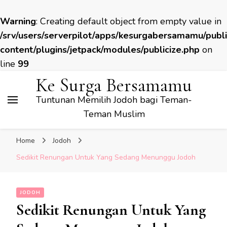
Warning
: Creating default object from empty value in
/srv/users/serverpilot/apps/kesurgabersamamu/publ
content/plugins/jetpack/modules/publicize.php
on
line
99
Ke Surga Bersamamu
Tuntunan Memilih Jodoh bagi Teman-
Teman Muslim
Home
Jodoh
Sedikit Renungan Untuk Yang Sedang Menunggu Jodoh
JODOH
Sedikit Renungan Untuk Yang