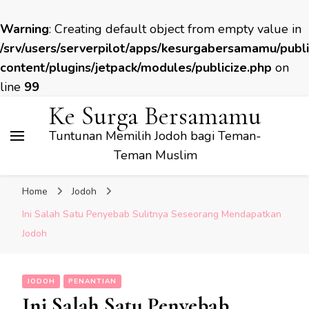
Warning
: Creating default object from empty value in
/srv/users/serverpilot/apps/kesurgabersamamu/publ
content/plugins/jetpack/modules/publicize.php
on
line
99
Ke Surga Bersamamu
Tuntunan Memilih Jodoh bagi Teman-
Teman Muslim
Home
Jodoh
Ini Salah Satu Penyebab Sulitnya Seseorang Mendapatkan
Jodoh
JODOH
PENANTIAN
Ini Salah Satu Penyebab