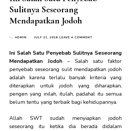
Sulitnya Seseorang
Mendapatkan Jodoh
ON
by
ADMIN
JULY 21, 2016
LEAVE A COMMENT
INI
SALAH
Ini Salah Satu Penyebab Sulitnya Seseorang
SATU
PENYEBAB
Mendapatkan Jodoh
– Salah satu faktor
SULITNYA
penyebab seseorang sulit mendapatkan jodoh
SESEORANG
MENDAPATKAN
adalah karena terlalu banyak kriteria yang
JODOH
diterapkan untuk jodoh yang diharapkan,
pengen yang inilah, itulah, padahal itu semua
belum tentu yang terbaik bagi kehidupannya.
Allah SWT sudah menyiapkan jodoh
seseorang itu ketika dia berada didalam