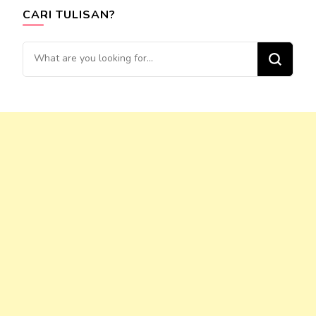
CARI TULISAN?
Looking
for
Something?