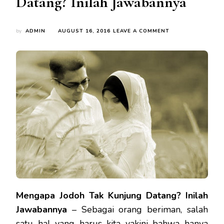
Datang? Inilah Jawabannya
ON
by
ADMIN
AUGUST 16, 2016
LEAVE A COMMENT
MENGAPA
JODOH
TAK
KUNJUNG
DATANG?
INILAH
JAWABANNYA
Mengapa Jodoh Tak Kunjung Datang? Inilah
Jawabannya
– Sebagai orang beriman, salah
satu hal yang harus kita yakini bahwa hanya