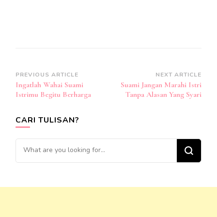
Post
PREVIOUS ARTICLE
NEXT ARTICLE
Ingatlah Wahai Suami
Suami Jangan Marahi Istri
Navigation
Istrimu Begitu Berharga
Tanpa Alasan Yang Syari
CARI TULISAN?
Looking
for
Something?