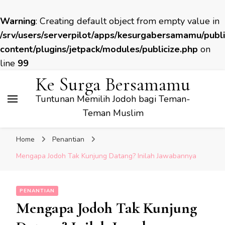
Warning
: Creating default object from empty value in
/srv/users/serverpilot/apps/kesurgabersamamu/publ
content/plugins/jetpack/modules/publicize.php
on
line
99
Ke Surga Bersamamu
Tuntunan Memilih Jodoh bagi Teman-
Teman Muslim
Home
Penantian
Mengapa Jodoh Tak Kunjung Datang? Inilah Jawabannya
PENANTIAN
Mengapa Jodoh Tak Kunjung