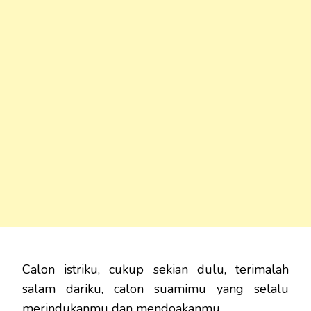
Calon istriku, cukup sekian dulu, terimalah
salam dariku, calon suamimu yang selalu
merindukanmu dan mendoakanmu.