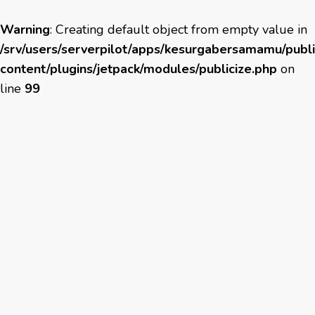
Warning
: Creating default object from empty value in
/srv/users/serverpilot/apps/kesurgabersamamu/publ
content/plugins/jetpack/modules/publicize.php
on
line
99