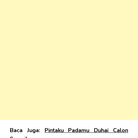
Baca Juga:
Pintaku Padamu Duhai Calon