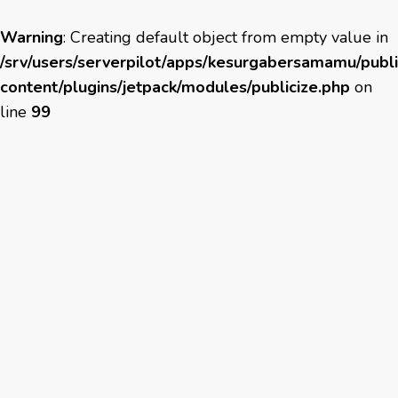
Warning
: Creating default object from empty value in
/srv/users/serverpilot/apps/kesurgabersamamu/publ
content/plugins/jetpack/modules/publicize.php
on
line
99