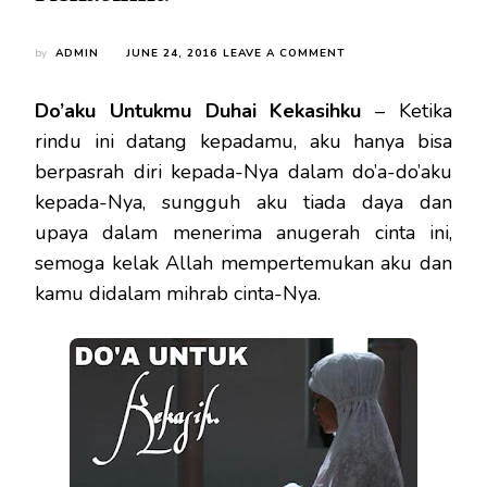
ON
by
ADMIN
JUNE 24, 2016
LEAVE A COMMENT
DOAKU
UNTUKMU
Do’aku Untukmu Duhai Kekasihku
– Ketika
DUHAI
KEKASIHKU
rindu ini datang kepadamu, aku hanya bisa
berpasrah diri kepada-Nya dalam do’a-do’aku
kepada-Nya, sungguh aku tiada daya dan
upaya dalam menerima anugerah cinta ini,
semoga kelak Allah mempertemukan aku dan
kamu didalam mihrab cinta-Nya.