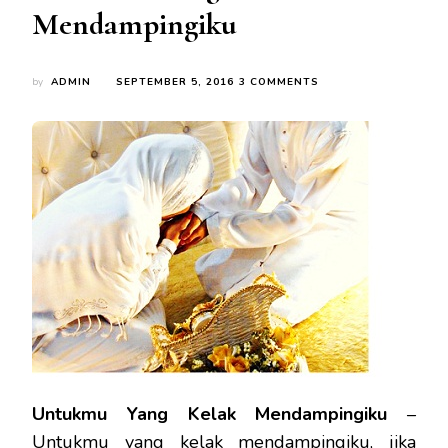
Mendampingiku
ON
by
ADMIN
SEPTEMBER 5, 2016
3 COMMENTS
UNTUKMU
YANG
KELAK
MENDAMPINGIKU
Untukmu Yang Kelak Mendampingiku
–
Untukmu yang kelak mendampingiku, jika