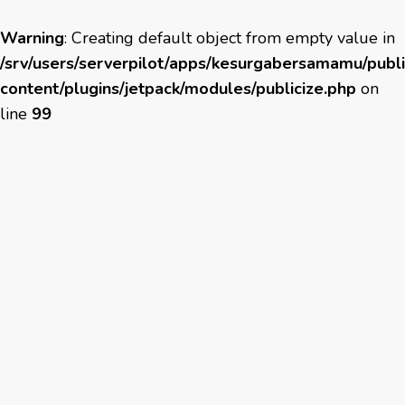
Warning
: Creating default object from empty value in
/srv/users/serverpilot/apps/kesurgabersamamu/publ
content/plugins/jetpack/modules/publicize.php
on
line
99