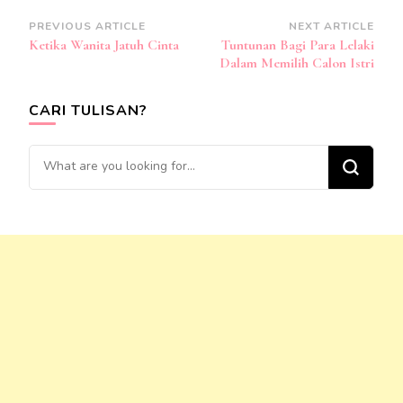
Post
PREVIOUS ARTICLE
NEXT ARTICLE
Ketika Wanita Jatuh Cinta
Tuntunan Bagi Para Lelaki
Navigation
Dalam Memilih Calon Istri
CARI TULISAN?
Looking
for
Something?