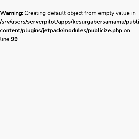
Warning
: Creating default object from empty value in
/srv/users/serverpilot/apps/kesurgabersamamu/publ
content/plugins/jetpack/modules/publicize.php
on
line
99