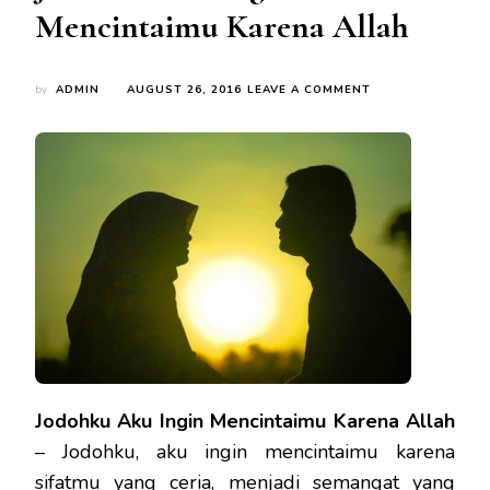
Mencintaimu Karena Allah
ON
by
ADMIN
AUGUST 26, 2016
LEAVE A COMMENT
JODOHKU
AKU
INGIN
MENCINTAIMU
KARENA
ALLAH
Jodohku Aku Ingin Mencintaimu Karena Allah
– Jodohku, aku ingin mencintaimu karena
sifatmu yang ceria, menjadi semangat yang